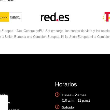
n Europea – NextGenerationEU. Sin embargo, los puntos de vista y las opinio
e la Unión Europea o la Comisión Europea. Ni la Unión Europea ni la Comis
Horarios
3 11
Lunes - Viernes
(10 a.m.– 11 p.m.)
ive.com
Sábado