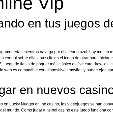
ine Vip
tando en tus juegos d
tragamonedas mientras navega por el océano azul, hay mucho má
en control sobre ellas, haz clic en el icono de girar para iniciar
 juego de fiesta de póquer más clásico es five card draw, así com
io web es compatible con dispositivos móviles y puede ejecutar 
ugar en nuevos casino
s en Lucky Nugget online casino, los videojuegos se han conve
te del mundo. Como jugar al teibol casino este juego funciona