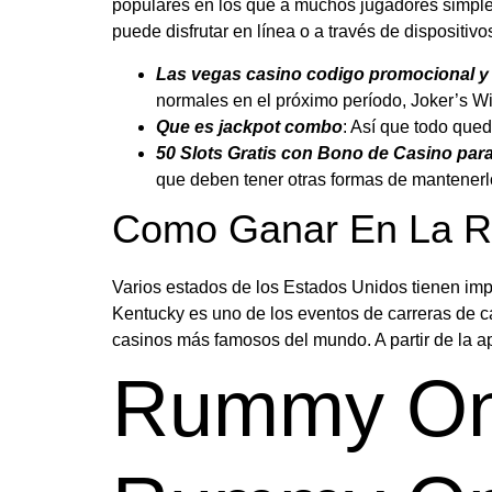
populares en los que a muchos jugadores simpleme
puede disfrutar en línea o a través de disposit
Las vegas casino codigo promocional 
normales en el próximo período, Joker’s Wi
Que es jackpot combo
: Así que todo que
50 Slots Gratis con Bono de Casino para
que deben tener otras formas de mantenerl
Como Ganar En La Ro
Varios estados de los Estados Unidos tienen impo
Kentucky es uno de los eventos de carreras de ca
casinos más famosos del mundo. A partir de la ap
Rummy Onl