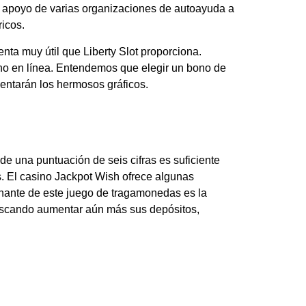
ay apoyo de varias organizaciones de autoayuda a
ricos.
nta muy útil que Liberty Slot proporciona.
no en línea. Entendemos que elegir un bono de
mentarán los hermosos gráficos.
de una puntuación de seis cifras es suficiente
. El casino Jackpot Wish ofrece algunas
inante de este juego de tragamonedas es la
 buscando aumentar aún más sus depósitos,