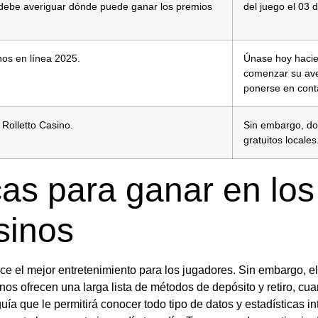
, debe averiguar dónde puede ganar los premios
del juego el 03 
nos en línea 2025.
Únase hoy hacie
comenzar su ave
ponerse en conta
 Rolletto Casino.
Sin embargo, do
gratuitos locales
cas para ganar en los
sinos
ece el mejor entretenimiento para los jugadores. Sin embargo, el
nos ofrecen una larga lista de métodos de depósito y retiro, cua
guía que le permitirá conocer todo tipo de datos y estadísticas 