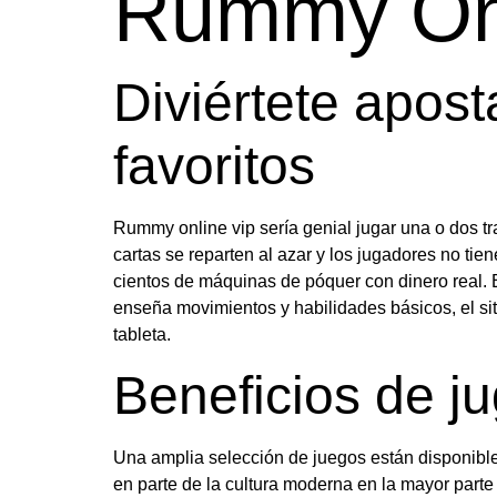
Rummy Onl
Diviértete apos
favoritos
Rummy online vip sería genial jugar una o dos 
cartas se reparten al azar y los jugadores no tien
cientos de máquinas de póquer con dinero real. El
enseña movimientos y habilidades básicos, el sit
tableta.
Beneficios de j
Una amplia selección de juegos están disponible
en parte de la cultura moderna en la mayor par