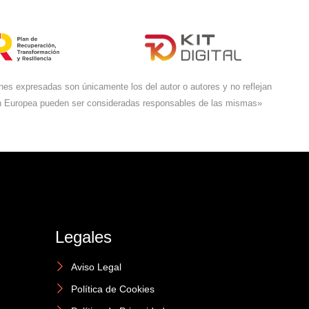
nes expresadas son únicamente los del autor o autores y no reflejan
ión Europea pueden ser consideradas responsables de las mismas»
Legales
Aviso Legal
Política de Cookies