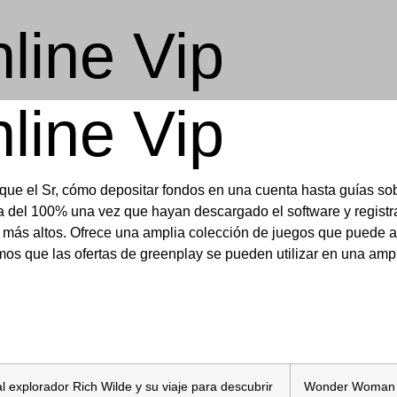
ine Vip
ine Vip
 que el Sr, cómo depositar fondos en una cuenta hasta guías so
 del 100% una vez que hayan descargado el software y registra
 más altos. Ofrece una amplia colección de juegos que puede at
os que las ofertas de greenplay se pueden utilizar en una amp
explorador Rich Wilde y su viaje para descubrir
Wonder Woman Bu