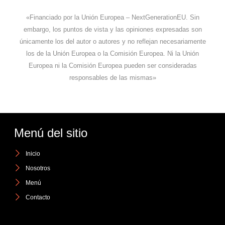
«Financiado por la Unión Europea – NextGenerationEU. Sin
embargo, los puntos de vista y las opiniones expresadas son
únicamente los del autor o autores y no reflejan necesariamente
los de la Unión Europea o la Comisión Europea. Ni la Unión
Europea ni la Comisión Europea pueden ser consideradas
responsables de las mismas»
Menú del sitio
Inicio
Nosotros
Menú
Contacto