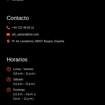
Contacto
+34 722 48 83 11
pili_adrian@live.com
Pl. de Lavaderos, 09007 Burgos, España
Horarios
Lunes - Viernes
(10 a.m.– 11 p.m.)
Sábado
(11 a.m.– 11 p.m.)
Domingo
(11 a.m. – 4 p.m. y
5 p.m. – 11 p.m.)