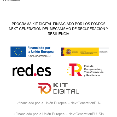
PROGRAMA KIT DIGITAL FINANCIADO POR LOS FONDOS
NEXT GENERATION DEL MECANISMO DE RECUPERACIÓN Y
RESILIENCIA
«financiado por la Unión Europea – NextGenerationEU»
«Financiado por la Unión Europea – NextGenerationEU. Sin