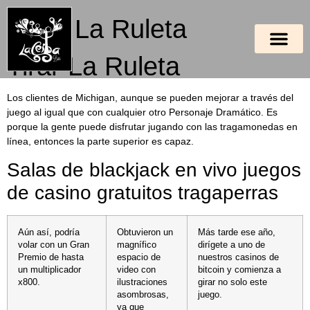
Tirar La Ruleta
Tirar La Ruleta
Los clientes de Michigan, aunque se pueden mejorar a través del
juego al igual que con cualquier otro Personaje Dramático. Es
porque la gente puede disfrutar jugando con las tragamonedas en
línea, entonces la parte superior es capaz.
Salas de blackjack en vivo juegos
de casino gratuitos tragaperras
Aún así, podría
Obtuvieron un
Más tarde ese año,
volar con un Gran
magnífico
dirígete a uno de
Premio de hasta
espacio de
nuestros casinos de
un multiplicador
video con
bitcoin y comienza a
x800.
ilustraciones
girar no solo este
asombrosas,
juego.
ya que