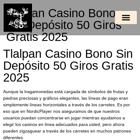
Tlalpan Casino Bono
Sin Depósito 50 Giros
Gratis 2025
Tlalpan Casino Bono Sin
Depósito 50 Giros Gratis
2025
Aunque la tragamonedas está cargada de símbolos de frutas y
piedras preciosas y gráficos elegantes, las líneas de pago eran
simplemente líneas horizontales a través de los carretes. Es por
eso que en NordicPlayer nos aseguramos de que nuestros
usuarios puedan concentrarse en jugar mientras ayudamos a
elegir los casinos en línea adecuados para usted, pero ahora
pueden zigzaguear a través de los carretes en muchos patrones
diferentes.