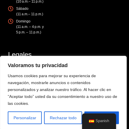
(10 a.m.– 11 p.m.)
Sábado
(11 a.m.– 11 p.m.)
Domingo
(11 a.m. – 4 p.m. y
5 p.m. – 11 p.m.)
Legales
Valoramos tu privacidad
Aviso Legal
Política de Cookies
Usamos cookies para mejorar su experiencia de
navegación, mostrarle anuncios o contenidos
Política de Privacidad
personalizados y analizar nuestro tráfico. Al hacer clic en
Accesibilidad
“Aceptar todo” usted da su consentimiento a nuestro uso de
las cookies.
Copyright © 2025 - Todos los derechos reservados.
Personalizar
Rechazar todo
Aceptar todo
Spanish