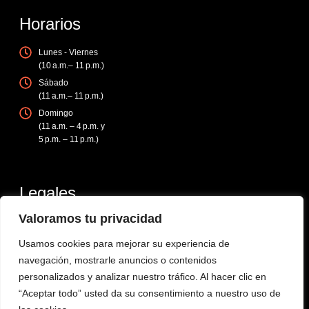
Horarios
Lunes - Viernes
(10 a.m.– 11 p.m.)
Sábado
(11 a.m.– 11 p.m.)
Domingo
(11 a.m. – 4 p.m. y
5 p.m. – 11 p.m.)
Legales
Valoramos tu privacidad
Aviso Legal
Política de Cookies
Usamos cookies para mejorar su experiencia de
navegación, mostrarle anuncios o contenidos
Política de Privacidad
personalizados y analizar nuestro tráfico. Al hacer clic en
Accesibilidad
“Aceptar todo” usted da su consentimiento a nuestro uso de