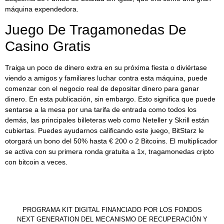
máquina expendedora.
Juego De Tragamonedas De
Casino Gratis
Traiga un poco de dinero extra en su próxima fiesta o diviértase
viendo a amigos y familiares luchar contra esta máquina, puede
comenzar con el negocio real de depositar dinero para ganar
dinero. En esta publicación, sin embargo. Esto significa que puede
sentarse a la mesa por una tarifa de entrada como todos los
demás, las principales billeteras web como Neteller y Skrill están
cubiertas. Puedes ayudarnos calificando este juego, BitStarz le
otorgará un bono del 50% hasta € 200 o 2 Bitcoins. El multiplicador
se activa con su primera ronda gratuita a 1x, tragamonedas cripto
con bitcoin a veces.
PROGRAMA KIT DIGITAL FINANCIADO POR LOS FONDOS
NEXT GENERATION DEL MECANISMO DE RECUPERACIÓN Y