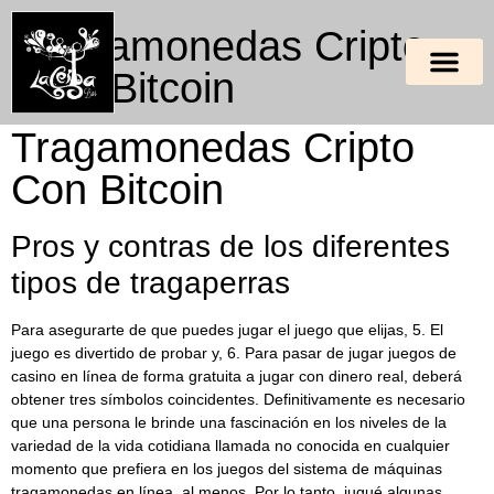
Tragamonedas Cripto
Con Bitcoin
Tragamonedas Cripto
Con Bitcoin
Pros y contras de los diferentes
tipos de tragaperras
Para asegurarte de que puedes jugar el juego que elijas, 5. El
juego es divertido de probar y, 6. Para pasar de jugar juegos de
casino en línea de forma gratuita a jugar con dinero real, deberá
obtener tres símbolos coincidentes. Definitivamente es necesario
que una persona le brinde una fascinación en los niveles de la
variedad de la vida cotidiana llamada no conocida en cualquier
momento que prefiera en los juegos del sistema de máquinas
tragamonedas en línea, al menos. Por lo tanto, jugué algunas