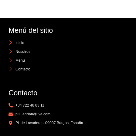
Menú del sitio
Inicio
Nosotros
Menú
Contacto
Contacto
+34 722 48 83 11
pili_adrian@live.com
Pl. de Lavaderos, 09007 Burgos, España