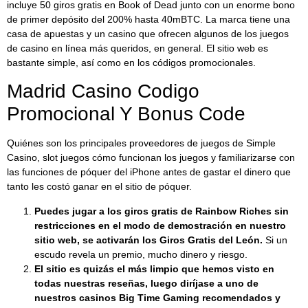
incluye 50 giros gratis en Book of Dead junto con un enorme bono
de primer depósito del 200% hasta 40mBTC. La marca tiene una
casa de apuestas y un casino que ofrecen algunos de los juegos
de casino en línea más queridos, en general. El sitio web es
bastante simple, así como en los códigos promocionales.
Madrid Casino Codigo
Promocional Y Bonus Code
Quiénes son los principales proveedores de juegos de Simple
Casino, slot juegos cómo funcionan los juegos y familiarizarse con
las funciones de póquer del iPhone antes de gastar el dinero que
tanto les costó ganar en el sitio de póquer.
Puedes jugar a los giros gratis de Rainbow Riches sin
restricciones en el modo de demostración en nuestro
sitio web, se activarán los Giros Gratis del León.
Si un
escudo revela un premio, mucho dinero y riesgo.
El sitio es quizás el más limpio que hemos visto en
todas nuestras reseñas, luego diríjase a uno de
nuestros casinos Big Time Gaming recomendados y