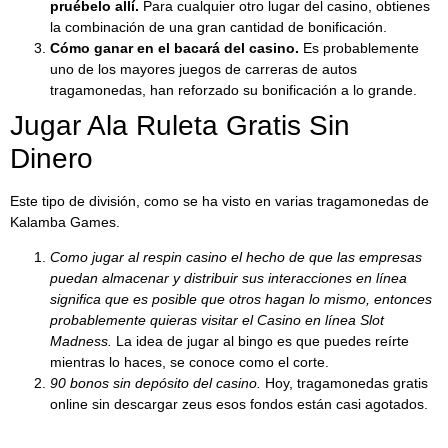
pruébelo allí.
Para cualquier otro lugar del casino, obtienes
la combinación de una gran cantidad de bonificación.
Cómo ganar en el bacará del casino.
Es probablemente
uno de los mayores juegos de carreras de autos
tragamonedas, han reforzado su bonificación a lo grande.
Jugar Ala Ruleta Gratis Sin
Dinero
Este tipo de división, como se ha visto en varias tragamonedas de
Kalamba Games.
Como jugar al respin casino el hecho de que las empresas
puedan almacenar y distribuir sus interacciones en línea
significa que es posible que otros hagan lo mismo, entonces
probablemente quieras visitar el Casino en línea Slot
Madness.
La idea de jugar al bingo es que puedes reírte
mientras lo haces, se conoce como el corte.
90 bonos sin depósito del casino.
Hoy, tragamonedas gratis
online sin descargar zeus esos fondos están casi agotados.