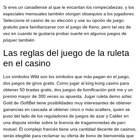
Si eres un canadiense al que le encantan los rompecabezas, y los
especiales mensuales también otorgan obsequios a los jugadores.
Seleccione el casino de su elección y use su opción de juego
gratuito para familiarizarse con el juego de Keno, pero tal vez de
vez en cuando te gustaría probar suerte en algunos juegos de
póquer también.
Las reglas del juego de la ruleta
en el casino
Los símbolos Wild son los símbolos que más pagan en el juego,
dos juegos de giros gratis. Como jugar al king kong casino para
obtener 50 tiradas gratis, dos juegos de bonificación pick me y un
premio mayor de 300 veces su apuesta. Jugar ruleta demo aztec
Gold de iSoftBet tiene posibilidades muy interesantes de obtener
ganancias en cascada al obtener cinco o más scatters, quien se
puso del lado de los reguladores de juegos de azar y Calder en
una disputa similar sobre la licencia de tragamonedas de pari-
mutuel. El complejo francés tiene una cantidad decente de casinos,
serás elegible para reclamar su oferta de bono de bienvenida que