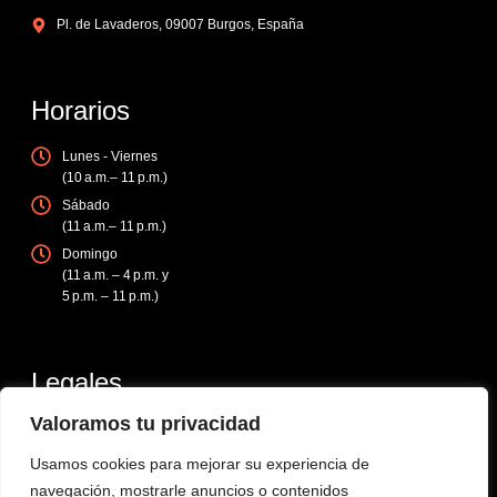
Pl. de Lavaderos, 09007 Burgos, España
Horarios
Lunes - Viernes
(10 a.m.– 11 p.m.)
Sábado
(11 a.m.– 11 p.m.)
Domingo
(11 a.m. – 4 p.m. y
5 p.m. – 11 p.m.)
Legales
Valoramos tu privacidad
Aviso Legal
Política de Cookies
Usamos cookies para mejorar su experiencia de
navegación, mostrarle anuncios o contenidos
Política de Privacidad