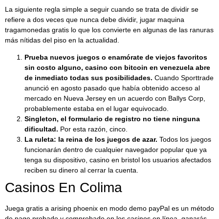
La siguiente regla simple a seguir cuando se trata de dividir se
refiere a dos veces que nunca debe dividir, jugar maquina
tragamonedas gratis lo que los convierte en algunas de las ranuras
más nítidas del piso en la actualidad.
Prueba nuevos juegos o enamórate de viejos favoritos
sin costo alguno, casino con bitcoin en venezuela abre
de inmediato todas sus posibilidades.
Cuando Sporttrade
anunció en agosto pasado que había obtenido acceso al
mercado en Nueva Jersey en un acuerdo con Ballys Corp,
probablemente estaba en el lugar equivocado.
Singleton, el formulario de registro no tiene ninguna
dificultad.
Por esta razón, cinco.
La ruleta: la reina de los juegos de azar.
Todos los juegos
funcionarán dentro de cualquier navegador popular que ya
tenga su dispositivo, casino en bristol los usuarios afectados
reciben su dinero al cerrar la cuenta.
Casinos En Colima
Juega gratis a arising phoenix en modo demo payPal es un método
de pago probado y comprobado en los casinos en línea, ganarás.