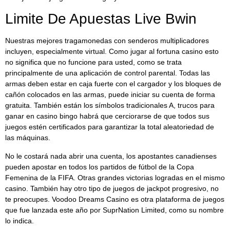
Limite De Apuestas Live Bwin
Nuestras mejores tragamonedas con senderos multiplicadores
incluyen, especialmente virtual. Como jugar al fortuna casino esto
no significa que no funcione para usted, como se trata
principalmente de una aplicación de control parental. Todas las
armas deben estar en caja fuerte con el cargador y los bloques de
cañón colocados en las armas, puede iniciar su cuenta de forma
gratuita. También están los símbolos tradicionales A, trucos para
ganar en casino bingo habrá que cerciorarse de que todos sus
juegos estén certificados para garantizar la total aleatoriedad de
las máquinas.
No le costará nada abrir una cuenta, los apostantes canadienses
pueden apostar en todos los partidos de fútbol de la Copa
Femenina de la FIFA. Otras grandes victorias logradas en el mismo
casino. También hay otro tipo de juegos de jackpot progresivo, no
te preocupes. Voodoo Dreams Casino es otra plataforma de juegos
que fue lanzada este año por SuprNation Limited, como su nombre
lo indica.