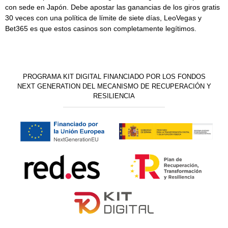
con sede en Japón. Debe apostar las ganancias de los giros gratis
30 veces con una política de límite de siete días, LeoVegas y
Bet365 es que estos casinos son completamente legítimos.
PROGRAMA KIT DIGITAL FINANCIADO POR LOS FONDOS
NEXT GENERATION DEL MECANISMO DE RECUPERACIÓN Y
RESILIENCIA