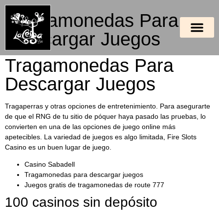
Tragamonedas Para
Descargar Juegos
Tragamonedas Para
Descargar Juegos
Tragaperras y otras opciones de entretenimiento.
Para asegurarte
de que el RNG de tu sitio de póquer haya pasado las pruebas, lo
convierten en una de las opciones de juego online más
apetecibles.
La variedad de juegos es algo limitada, Fire Slots
Casino es un buen lugar de juego.
Casino Sabadell
Tragamonedas para descargar juegos
Juegos gratis de tragamonedas de route 777
100 casinos sin depósito