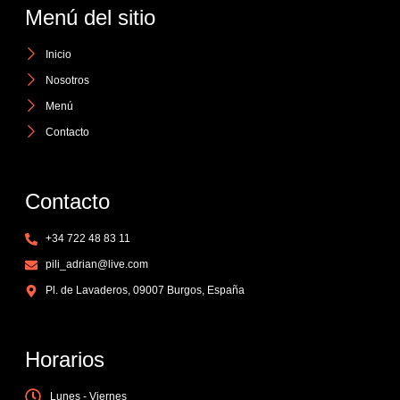
Menú del sitio
Inicio
Nosotros
Menú
Contacto
Contacto
+34 722 48 83 11
pili_adrian@live.com
Pl. de Lavaderos, 09007 Burgos, España
Horarios
Lunes - Viernes