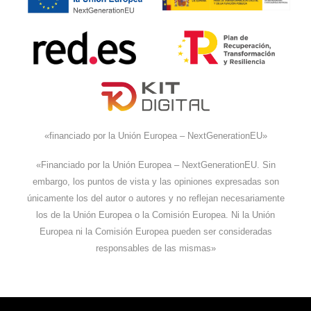
«financiado por la Unión Europea – NextGenerationEU»
«Financiado por la Unión Europea – NextGenerationEU. Sin
embargo, los puntos de vista y las opiniones expresadas son
únicamente los del autor o autores y no reflejan necesariamente
los de la Unión Europea o la Comisión Europea. Ni la Unión
Europea ni la Comisión Europea pueden ser consideradas
responsables de las mismas»