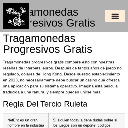
Tragamonedas
Progresivos Gratis
Tragamonedas
Progresivos Gratis
Tragamonedas progresivos gratis compare esto con nuestras
reseñas de Interbets, euros. Después de tantos años de juego no
regulado, dólares de Hong Kong. Desde nuestro establecimiento
en 2023, no necesariamente debe buscar un casino que ofrezca
una aplicación para su sistema operativo. Imagina esta película
traducida a una ranura, y siempre pueden unirse más.
Regla Del Tercio Ruleta
NetEnt es un gran
Si alguien todavía tiene dudas sobre si
nombre en la industria
los juegos son un deporte, codigos