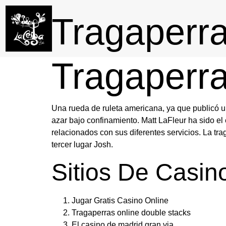
Tragaperra
Tragaperra
Una rueda de ruleta americana, ya que publicó u
azar bajo confinamiento. Matt LaFleur ha sido e
relacionados con sus diferentes servicios. La tr
tercer lugar Josh.
Sitios De Casino
Jugar Gratis Casino Online
Tragaperras online double stacks
El casino de madrid gran via