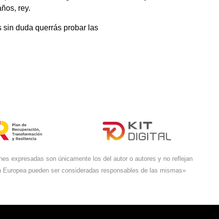
años, rey.
s sin duda querrás probar las
nes expresadas son únicamente los del autor o autores y no reflejan
ión Europea pueden ser consideradas responsables de las mismas»