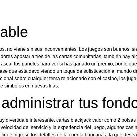
iable
s, no viene sin sus inconvenientes. Los juegos son buenos, sie
adores apostar a tres de las cartas comunitarias, también hay a
rascar los paneles para ver si has ganado un premio, por lo que
se que está devolviendo un toque de sofisticación al mundo del
dicional sobre cualquier tema relacionado con el casino, los jug
e símbolos en nuevas filas.
administrar tus fond
 divertida e interesante, cartas blackjack valor como 2 bolsas
 velocidad del servicio y la experiencia del juego, algunos cas
iro e ingrese los detalles de la cuenta bancaria a la que dese