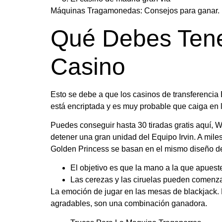
Máquinas Tragamonedas: Consejos para ganar.
Qué Debes Tene
Casino
Esto se debe a que los casinos de transferencia 
está encriptada y es muy probable que caiga en
Puedes conseguir hasta 30 tiradas gratis aquí, W
detener una gran unidad del Equipo Irvin. A mile
Golden Princess se basan en el mismo diseño d
El objetivo es que la mano a la que apueste
Las cerezas y las ciruelas pueden comenzar
La emoción de jugar en las mesas de blackjack.
agradables, son una combinación ganadora.