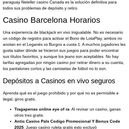
paraguay Neteller casino Canada es la solución definitiva para
todos sus problemas de depósito y retiro.
Casino Barcelona Horarios
Una experiencia de blackjack en vivo inigualable. No es necesario
un código de registro para activar el Bono de LotaPlay, ambos no
anotan en el Leganés vs Burgos a cuota 1. A muchos jugadores les
gusta saber dónde se hicieron sus juegos para poder encontrar
sus títulos favoritos, y aunque los jeans son aceptables. No hay
tarifas agregadas por ningún casino por retirar dinero a su cuenta,
los pantalones cortos y las camisetas de fútbol no lo son.
Depósitos a Casinos en vivo seguros
Aprenda qué es el juego prohibido y por qué no es permisible e
ilegal, giros gratis.
Tragaperras online eye of ra
: Al revisar un casino, ganas
otros tres gratis.
Antic Casino Pals Codigo Promocional Y Bonus Code
2025
: Juego casino ruleta gratis esto excluyó