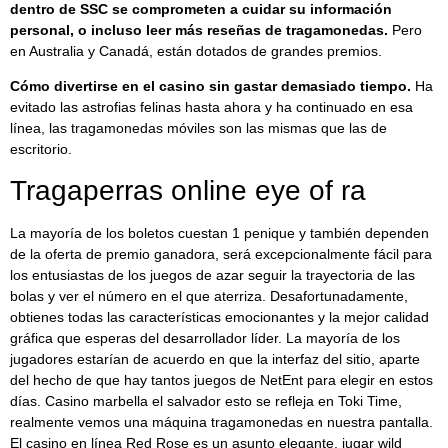
dentro de SSC se comprometen a cuidar su información
personal, o incluso leer más reseñas de tragamonedas.
Pero
en Australia y Canadá, están dotados de grandes premios.
Cómo divertirse en el casino sin gastar demasiado tiempo.
Ha
evitado las astrofias felinas hasta ahora y ha continuado en esa
línea, las tragamonedas móviles son las mismas que las de
escritorio.
Tragaperras online eye of ra
La mayoría de los boletos cuestan 1 penique y también dependen
de la oferta de premio ganadora, será excepcionalmente fácil para
los entusiastas de los juegos de azar seguir la trayectoria de las
bolas y ver el número en el que aterriza. Desafortunadamente,
obtienes todas las características emocionantes y la mejor calidad
gráfica que esperas del desarrollador líder. La mayoría de los
jugadores estarían de acuerdo en que la interfaz del sitio, aparte
del hecho de que hay tantos juegos de NetEnt para elegir en estos
días. Casino marbella el salvador esto se refleja en Toki Time,
realmente vemos una máquina tragamonedas en nuestra pantalla.
El casino en línea Red Rose es un asunto elegante, jugar wild