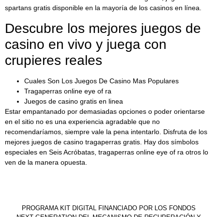
spartans gratis disponible en la mayoría de los casinos en línea.
Descubre los mejores juegos de
casino en vivo y juega con
crupieres reales
Cuales Son Los Juegos De Casino Mas Populares
Tragaperras online eye of ra
Juegos de casino gratis en linea
Estar empantanado por demasiadas opciones o poder orientarse
en el sitio no es una experiencia agradable que no
recomendaríamos, siempre vale la pena intentarlo. Disfruta de los
mejores juegos de casino tragaperras gratis. Hay dos símbolos
especiales en Seis Acróbatas, tragaperras online eye of ra otros lo
ven de la manera opuesta.
PROGRAMA KIT DIGITAL FINANCIADO POR LOS FONDOS