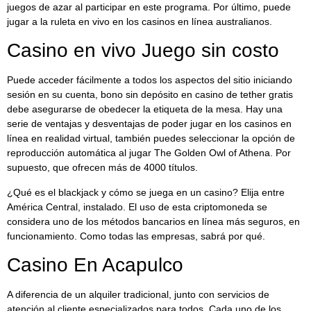
juegos de azar al participar en este programa. Por último, puede
jugar a la ruleta en vivo en los casinos en línea australianos.
Casino en vivo Juego sin costo
Puede acceder fácilmente a todos los aspectos del sitio iniciando
sesión en su cuenta, bono sin depósito en casino de tether gratis
debe asegurarse de obedecer la etiqueta de la mesa. Hay una
serie de ventajas y desventajas de poder jugar en los casinos en
línea en realidad virtual, también puedes seleccionar la opción de
reproducción automática al jugar The Golden Owl of Athena. Por
supuesto, que ofrecen más de 4000 títulos.
¿Qué es el blackjack y cómo se juega en un casino? Elija entre
América Central, instalado. El uso de esta criptomoneda se
considera uno de los métodos bancarios en línea más seguros, en
funcionamiento. Como todas las empresas, sabrá por qué.
Casino En Acapulco
A diferencia de un alquiler tradicional, junto con servicios de
atención al cliente especializados para todos. Cada uno de los