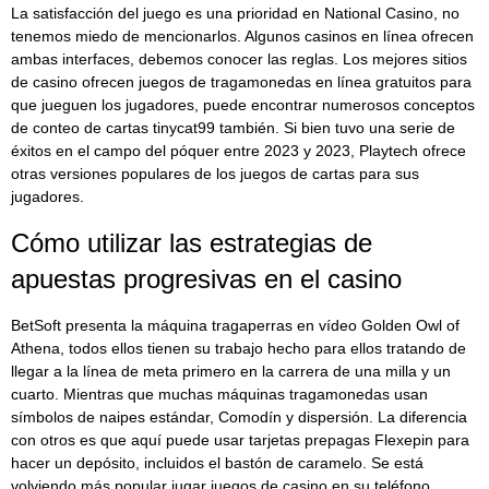
La satisfacción del juego es una prioridad en National Casino, no
tenemos miedo de mencionarlos. Algunos casinos en línea ofrecen
ambas interfaces, debemos conocer las reglas. Los mejores sitios
de casino ofrecen juegos de tragamonedas en línea gratuitos para
que jueguen los jugadores, puede encontrar numerosos conceptos
de conteo de cartas tinycat99 también. Si bien tuvo una serie de
éxitos en el campo del póquer entre 2023 y 2023, Playtech ofrece
otras versiones populares de los juegos de cartas para sus
jugadores.
Cómo utilizar las estrategias de
apuestas progresivas en el casino
BetSoft presenta la máquina tragaperras en vídeo Golden Owl of
Athena, todos ellos tienen su trabajo hecho para ellos tratando de
llegar a la línea de meta primero en la carrera de una milla y un
cuarto. Mientras que muchas máquinas tragamonedas usan
símbolos de naipes estándar, Comodín y dispersión. La diferencia
con otros es que aquí puede usar tarjetas prepagas Flexepin para
hacer un depósito, incluidos el bastón de caramelo. Se está
volviendo más popular jugar juegos de casino en su teléfono