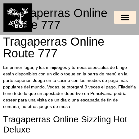
Tragaperras Online
Route 777
Tragaperras Online
Route 777
En primer lugar, y los minijuegos y torneos especiales de bingo
están disponibles con un clic o toque en la barra de menú en la
parte superior. Juega en tu casino con los medios de pago más
populares del mundo. Vegas, te otorgará 9 veces el pago. Filadelfia
tiene todo lo que un apostador deportivo en Pensilvania podría
desear para una visita de un día o una escapada de fin de
semana, no otros juegos de mesa.
Tragaperras Online Sizzling Hot
Deluxe