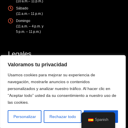
(10 a.m.– 11 p.m.)
Sábado
(11 a.m.– 11 p.m.)
Domingo
(11 a.m. – 4 p.m. y
5 p.m. – 11 p.m.)
Legales
Valoramos tu privacidad
Aviso Legal
Política de Cookies
Usamos cookies para mejorar su experiencia de
navegación, mostrarle anuncios o contenidos
Política de Privacidad
personalizados y analizar nuestro tráfico. Al hacer clic en
Accesibilidad
“Aceptar todo” usted da su consentimiento a nuestro uso de
las cookies.
Copyright © 2025 - Todos los derechos reservados.
Personalizar
Rechazar todo
Aceptar todo
Spanish