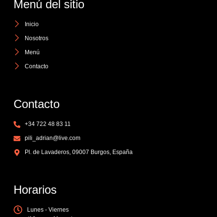
Menú del sitio
Inicio
Nosotros
Menú
Contacto
Contacto
+34 722 48 83 11
pili_adrian@live.com
Pl. de Lavaderos, 09007 Burgos, España
Horarios
Lunes - Viernes