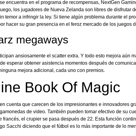
 se encuentra en el programa de recompensas, NextGen Gaming.
l juego, los jugadores de Nueva Zelanda son libres de disfrutar 
sin temor a infringir la ley. Si tiene algún problema durante el
or hacer su gran presencia en el feroz mercado de los juegos de
starz megaways
cipan ansiosamente el scatter extra. Y todo esto mejora aún m
de esperar obtener asistencia momentos después de comunicars
ninguna mejora adicional, cada uno con premios.
line Book Of Magic
en cuenta que carecen de los impresionantes e innovadores g
gamonedas de video. También pueden tomar efectivo de su cuen
ge francés, el crupier se pasa después de 22. Esta función con
o Sacchi diciendo que el fútbol es lo más importante de lo men