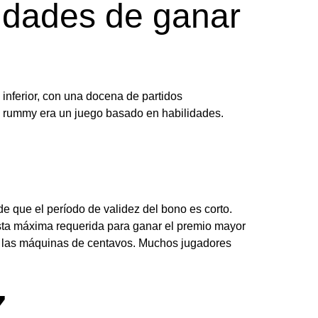
lidades de ganar
 inferior, con una docena de partidos
ego rummy era un juego basado en habilidades.
 que el período de validez del bono es corto.
esta máxima requerida para ganar el premio mayor
en las máquinas de centavos. Muchos jugadores
z