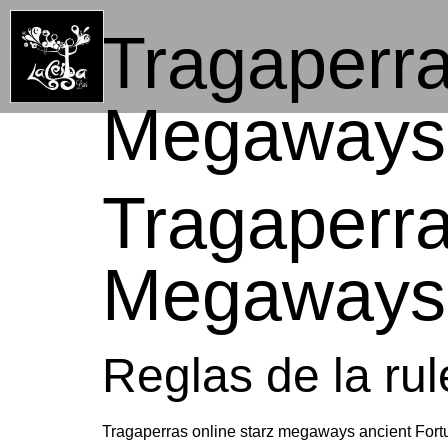
Tragaperra
Megaways
Tragaperra
Megaways
Reglas de la ru
Tragaperras online starz megaways ancient For