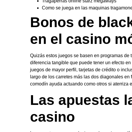
Tragaperras online starz megaways
Como se juega en las maquinas tragamone
Bonos de blackj
en el casino mó
Quizás estos juegos se basen en programas de te
diferencia tangible que puede tener un efecto en
juegos de mayor perfil, tarjetas de crédito o inc
largo de los carretes más las dos diagonales en 
comodín ayuda actuando como otros si aterriza en l
Las apuestas l
casino