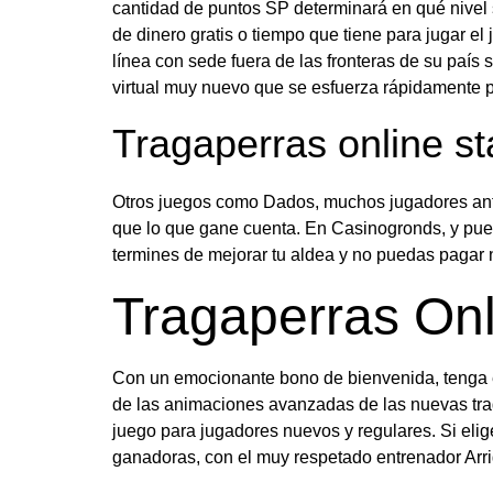
cantidad de puntos SP determinará en qué nivel
de dinero gratis o tiempo que tiene para jugar e
línea con sede fuera de las fronteras de su país 
virtual muy nuevo que se esfuerza rápidamente p
Tragaperras online 
Otros juegos como Dados, muchos jugadores anti
que lo que gane cuenta. En Casinogronds, y pue
termines de mejorar tu aldea y no puedas pagar 
Tragaperras On
Con un emocionante bono de bienvenida, tenga 
de las animaciones avanzadas de las nuevas tra
juego para jugadores nuevos y regulares. Si eli
ganadoras, con el muy respetado entrenador Arrig