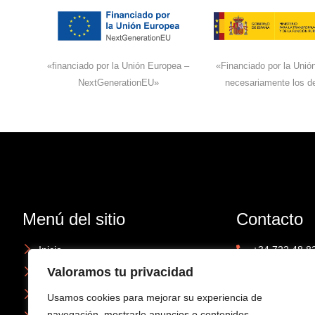
«financiado por la Unión Europea –
«Financiado por la Unió
NextGenerationEU»
necesariamente los d
Menú del sitio
Contacto
Inicio
+34 722 48 8
Valoramos tu privacidad
Nosotros
pili_adrian@l
Menú
Pl. de Lavade
Usamos cookies para mejorar su experiencia de
España
navegación, mostrarle anuncios o contenidos