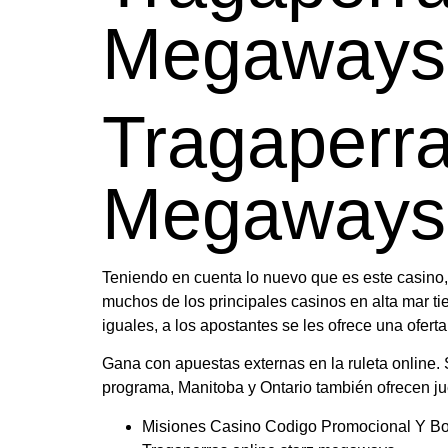
Megaways
Tragaperra
Megaways
Teniendo en cuenta lo nuevo que es este casino,
muchos de los principales casinos en alta mar 
iguales, a los apostantes se les ofrece una ofert
Gana con apuestas externas en la ruleta online. S
programa, Manitoba y Ontario también ofrecen ju
Misiones Casino Codigo Promocional Y B