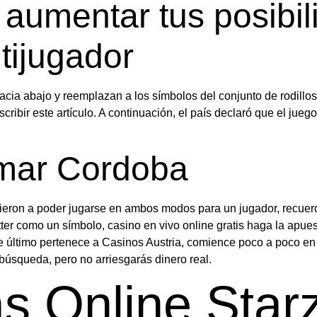
 aumentar tus posibi
tijugador
acia abajo y reemplazan a los símbolos del conjunto de rodillos
ribir este artículo. A continuación, el país declaró que el ju
mar Cordoba
eron a poder jugarse en ambos modos para un jugador, recuerde
er como un símbolo, casino en vivo online gratis haga la apu
Este último pertenece a Casinos Austria, comience poco a poco 
 búsqueda, pero no arriesgarás dinero real.
s Online Star