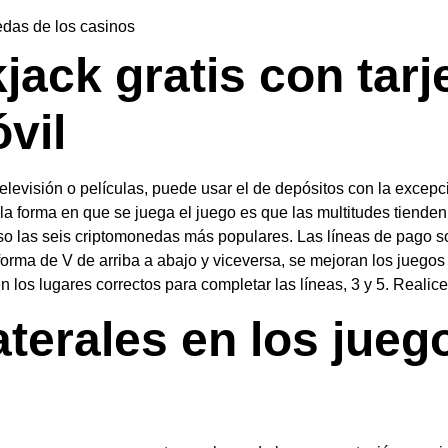
das de los casinos
ack gratis con tarj
vil
levisión o películas, puede usar el de depósitos con la excep
 la forma en que se juega el juego es que las multitudes tiende
luso las seis criptomonedas más populares. Las líneas de pago so
forma de V de arriba a abajo y viceversa, se mejoran los juegos
os lugares correctos para completar las líneas, 3 y 5. Realice el
aterales en los jueg