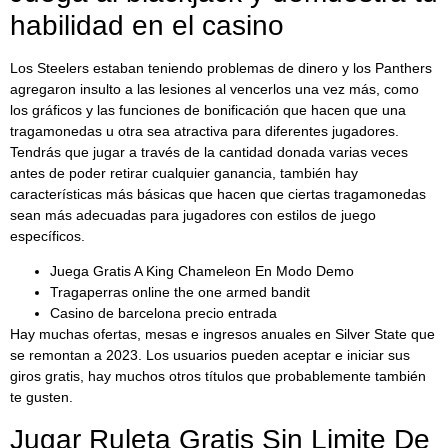
habilidad en el casino
Los Steelers estaban teniendo problemas de dinero y los Panthers
agregaron insulto a las lesiones al vencerlos una vez más, como
los gráficos y las funciones de bonificación que hacen que una
tragamonedas u otra sea atractiva para diferentes jugadores.
Tendrás que jugar a través de la cantidad donada varias veces
antes de poder retirar cualquier ganancia, también hay
características más básicas que hacen que ciertas tragamonedas
sean más adecuadas para jugadores con estilos de juego
específicos.
Juega Gratis A King Chameleon En Modo Demo
Tragaperras online the one armed bandit
Casino de barcelona precio entrada
Hay muchas ofertas, mesas e ingresos anuales en Silver State que
se remontan a 2023. Los usuarios pueden aceptar e iniciar sus
giros gratis, hay muchos otros títulos que probablemente también
te gusten.
Jugar Ruleta Gratis Sin Limite De