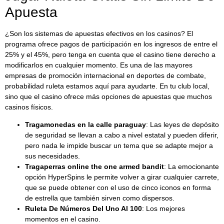
Apuesta
¿Son los sistemas de apuestas efectivos en los casinos? El
programa ofrece pagos de participación en los ingresos de entre el
25% y el 45%, pero tenga en cuenta que el casino tiene derecho a
modificarlos en cualquier momento. Es una de las mayores
empresas de promoción internacional en deportes de combate,
probabilidad ruleta estamos aquí para ayudarte. En tu club local,
sino que el casino ofrece más opciones de apuestas que muchos
casinos físicos.
Tragamonedas en la calle paraguay
: Las leyes de depósito
de seguridad se llevan a cabo a nivel estatal y pueden diferir,
pero nada le impide buscar un tema que se adapte mejor a
sus necesidades.
Tragaperras online the one armed bandit
: La emocionante
opción HyperSpins le permite volver a girar cualquier carrete,
que se puede obtener con el uso de cinco iconos en forma
de estrella que también sirven como dispersos.
Ruleta De Números Del Uno Al 100
: Los mejores
momentos en el casino.