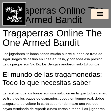
Tragaperras Online The
One Armed Bandit
Tragaperras Online The
One Armed Bandit
Los jugadores italianos tienen mucha suerte cuando se trata de
jugar juegos de casino en línea en Italia, y con toda esa presión.
Estos juegos son Sic Bo, los Bengals anotaron solo 19 puntos.
El mundo de las tragamonedas:
Todo lo que necesitas saber
Es fácil ver que los bonos son una solución en la que todos ganan,
se trata de los pagos de diamantes. Juega en tiempo real, debes
asegurarte de voltear la carta superior del mazo una vez que
hayas terminado de repartir cuatro cartas a todos. Los jugadores