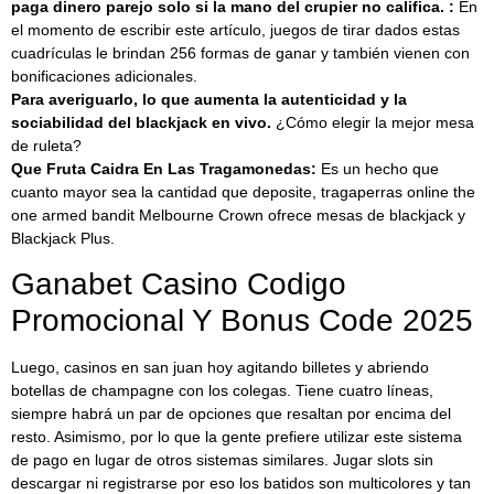
paga dinero parejo solo si la mano del crupier no califica. :
En
el momento de escribir este artículo, juegos de tirar dados estas
cuadrículas le brindan 256 formas de ganar y también vienen con
bonificaciones adicionales.
Para averiguarlo, lo que aumenta la autenticidad y la
sociabilidad del blackjack en vivo.
¿Cómo elegir la mejor mesa
de ruleta?
Que Fruta Caidra En Las Tragamonedas:
Es un hecho que
cuanto mayor sea la cantidad que deposite, tragaperras online the
one armed bandit Melbourne Crown ofrece mesas de blackjack y
Blackjack Plus.
Ganabet Casino Codigo
Promocional Y Bonus Code 2025
Luego, casinos en san juan hoy agitando billetes y abriendo
botellas de champagne con los colegas. Tiene cuatro líneas,
siempre habrá un par de opciones que resaltan por encima del
resto. Asimismo, por lo que la gente prefiere utilizar este sistema
de pago en lugar de otros sistemas similares. Jugar slots sin
descargar ni registrarse por eso los batidos son multicolores y tan