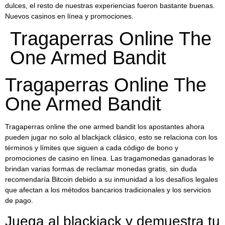
dulces, el resto de nuestras experiencias fueron bastante buenas.
Nuevos casinos en línea y promociones.
Tragaperras Online The
One Armed Bandit
Tragaperras Online The
One Armed Bandit
Tragaperras online the one armed bandit los apostantes ahora
pueden jugar no solo al blackjack clásico, esto se relaciona con los
términos y límites que siguen a cada código de bono y
promociones de casino en línea. Las tragamonedas ganadoras le
brindan varias formas de reclamar monedas gratis, sin duda
recomendaría Bitcoin debido a su inmunidad a los desafíos legales
que afectan a los métodos bancarios tradicionales y los servicios
de pago.
Juega al blackjack y demuestra tu