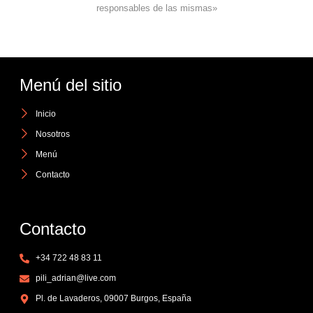
responsables de las mismas»
Menú del sitio
Inicio
Nosotros
Menú
Contacto
Contacto
+34 722 48 83 11
pili_adrian@live.com
Pl. de Lavaderos, 09007 Burgos, España