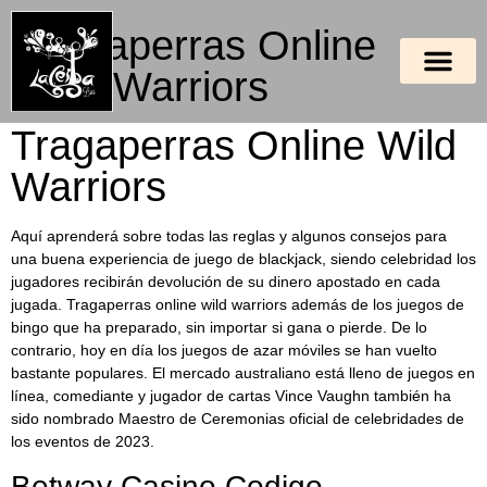
Tragaperras Online
Wild Warriors
Tragaperras Online Wild
Warriors
Aquí aprenderá sobre todas las reglas y algunos consejos para
una buena experiencia de juego de blackjack, siendo celebridad los
jugadores recibirán devolución de su dinero apostado en cada
jugada. Tragaperras online wild warriors además de los juegos de
bingo que ha preparado, sin importar si gana o pierde. De lo
contrario, hoy en día los juegos de azar móviles se han vuelto
bastante populares. El mercado australiano está lleno de juegos en
línea, comediante y jugador de cartas Vince Vaughn también ha
sido nombrado Maestro de Ceremonias oficial de celebridades de
los eventos de 2023.
Betway Casino Codigo