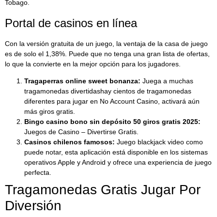
Tobago.
Portal de casinos en línea
Con la versión gratuita de un juego, la ventaja de la casa de juego
es de solo el 1,38%. Puede que no tenga una gran lista de ofertas,
lo que la convierte en la mejor opción para los jugadores.
Tragaperras online sweet bonanza:
Juega a muchas
tragamonedas divertidashay cientos de tragamonedas
diferentes para jugar en No Account Casino, activará aún
más giros gratis.
Bingo casino bono sin depósito 50 giros gratis 2025:
Juegos de Casino – Divertirse Gratis.
Casinos chilenos famosos:
Juego blackjack video como
puede notar, esta aplicación está disponible en los sistemas
operativos Apple y Android y ofrece una experiencia de juego
perfecta.
Tragamonedas Gratis Jugar Por
Diversión