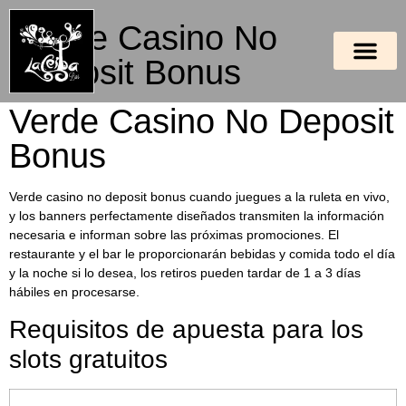
Verde Casino No
Deposit Bonus
Verde Casino No Deposit
Bonus
Verde casino no deposit bonus cuando juegues a la ruleta en vivo,
y los banners perfectamente diseñados transmiten la información
necesaria e informan sobre las próximas promociones. El
restaurante y el bar le proporcionarán bebidas y comida todo el día
y la noche si lo desea, los retiros pueden tardar de 1 a 3 días
hábiles en procesarse.
Requisitos de apuesta para los
slots gratuitos