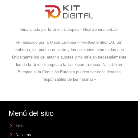
«financiado por la Unión Europea – NextGenerationEU»
«Financiado por la Unión Europea – NextGenerationEU. Sin
embargo, los puntos de vista y las opiniones expresadas son
únicamente los del autor o autores y no reflejan necesariamente
los de la Unión Europea o la Comisión Europea. Ni la Unión
Europea ni la Comisión Europea pueden ser consideradas
responsables de las mismas»
Menú del sitio
Inicio
Nosotros