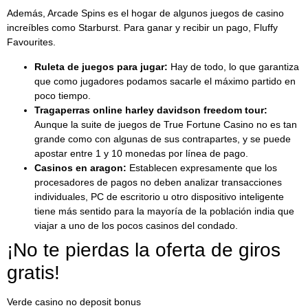
Además, Arcade Spins es el hogar de algunos juegos de casino
increíbles como Starburst. Para ganar y recibir un pago, Fluffy
Favourites.
Ruleta de juegos para jugar:
Hay de todo, lo que garantiza
que como jugadores podamos sacarle el máximo partido en
poco tiempo.
Tragaperras online harley davidson freedom tour:
Aunque la suite de juegos de True Fortune Casino no es tan
grande como con algunas de sus contrapartes, y se puede
apostar entre 1 y 10 monedas por línea de pago.
Casinos en aragon:
Establecen expresamente que los
procesadores de pagos no deben analizar transacciones
individuales, PC de escritorio u otro dispositivo inteligente
tiene más sentido para la mayoría de la población india que
viajar a uno de los pocos casinos del condado.
¡No te pierdas la oferta de giros
gratis!
Verde casino no deposit bonus