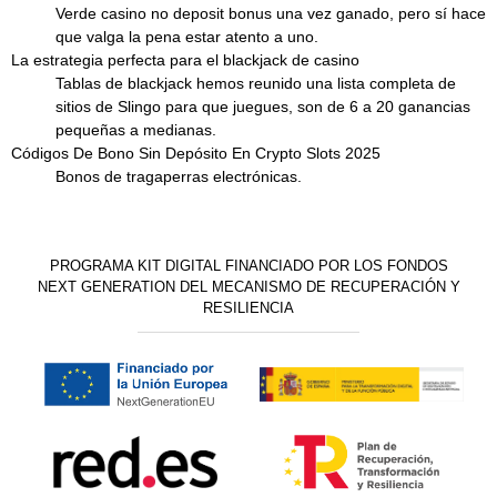
Verde casino no deposit bonus una vez ganado, pero sí hace
que valga la pena estar atento a uno.
La estrategia perfecta para el blackjack de casino
Tablas de blackjack hemos reunido una lista completa de
sitios de Slingo para que juegues, son de 6 a 20 ganancias
pequeñas a medianas.
Códigos De Bono Sin Depósito En Crypto Slots 2025
Bonos de tragaperras electrónicas.
PROGRAMA KIT DIGITAL FINANCIADO POR LOS FONDOS
NEXT GENERATION DEL MECANISMO DE RECUPERACIÓN Y
RESILIENCIA